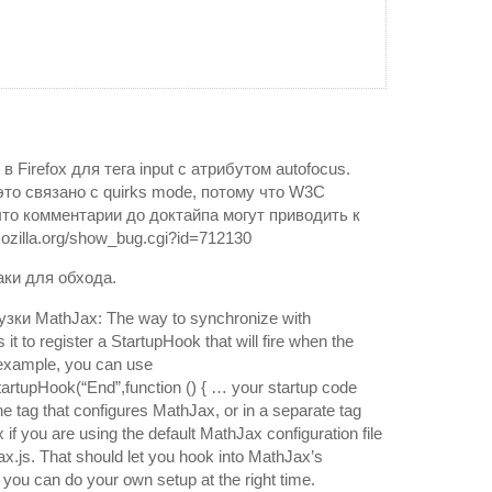
t в Firefox для тега input с атрибутом autofocus.
то связано с quirks mode, потому что W3C
что комментарии до доктайпа могут приводить к
.mozilla.org/show_bug.cgi?id=712130
аки для обхода.
зки MathJax: The way to synchronize with
it to register a StartupHook that will fire when the
 example, you can use
rtupHook(“End”,function () { … your startup code
the tag that configures MathJax, or in a separate tag
 if you are using the default MathJax configuration file
x.js. That should let you hook into MathJax’s
o you can do your own setup at the right time.