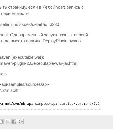
ыть страницу, если в
/etc/host
запись с
 первом месте.
/selenium/issues/detail?id=3280
oyment. Одновременный запуск разных версий
тогда вместо плагина DeployPlugin нужно
aven (executable war):
/maven-plugin-2.0/executable-war-jar.html
ugin
nb-api-samples/sources/api-
2/misc/ftl
va.net/svn/nb-api-samples~api-samples/versions/7.2/misc/ftl