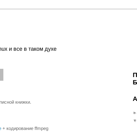
nux и все в таком духе
.
П
Б
А
писной книжки.
e
+ кодирование ffmpeg