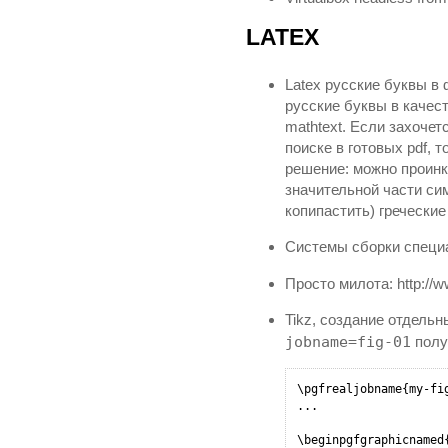
LATEX
Latex русские буквы в
русские буквы в качест
mathtext. Если захоче
поиске в готовых pdf, 
решение: можно проинкл
значительной части сим
копипастить) греческие
Системы сборки специал
Просто милота: http://w
Tikz, создание отдел
jobname=fig-01
полу
\pgfrealjobname{my-fig
...

\beginpgfgraphicnamed{