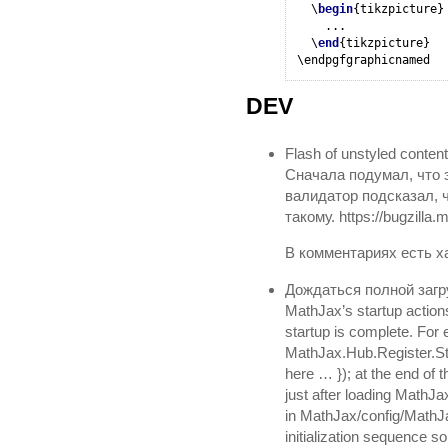
  \
begin
{tikzpicture}

    ...

  \
end
{tikzpicture}

DEV
Flash of unstyled conten
Сначала подумал, что э
валидатор подсказал, 
такому. https://bugzilla
В комментариях есть х
Дождаться полной загру
MathJax’s startup actions 
startup is complete. For
MathJax.Hub.Register.Sta
here … }); at the end of 
just after loading MathJax
in MathJax/config/MathJa
initialization sequence s