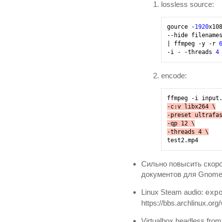
lossless source:
gource -
1920
x10
--hide filenames
| ffmpeg -y -r 
-i - -threads 
4
encode:
-c:v libx264 \
-preset ultrafa
-qp 12 \
-threads 4 \
Сильно повысить скоро
документов для Gnome)
Linux Steam audio:
exp
https://bbs.archlinux.o
Virtualbox headless from 