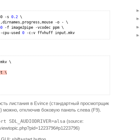
80 
-s
0.2
 \

,dirnames,progress,mouse -o - \

60
-f
 image2pipe -vcodec ppm \

 -cpu-used 
0
st \
сть листания в Evince (стандартный просмотрщик
 можно, отключив боковую панель слева (F9).
ort SDL_AUDIODRIVER=alsa
(source:
rg/viewtopic.php?pid=1223796#p1223796)
GUI: shift+start button.