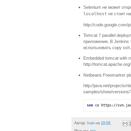
Selenium не может откр
localhost
не стоит на
http://code.google.com/p
Tomcat 7 parallel depl
приложения. В Jenkins 
использовать copy ssh.
Embedded tomcat with m
http://tomcat.apache.org
Netbeans Freemarker pl
http://java.net/projects/
samples/show/versions/7.
svn
 co 
https://svn.ja
Автор:
Ivan
на
19:59