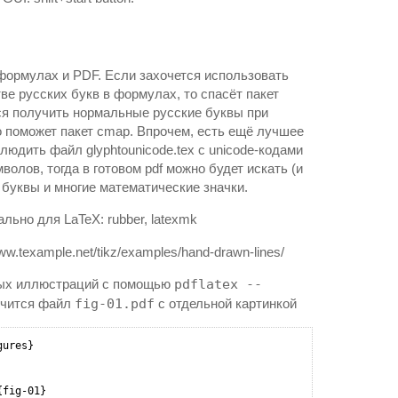
 формулах и PDF. Если захочется использовать
ве русских букв в формулах, то спасёт пакет
тся получить нормальные русские буквы при
то поможет пакет cmap. Впрочем, есть ещё лучшее
юдить файл glyphtounicode.tex с unicode-кодами
волов, тогда в готовом pdf можно будет искать (и
 буквы и многие математические значки.
ьно для LaTeX: rubber, latexmk
ww.texample.net/tikz/examples/hand-drawn-lines/
ьных иллюстраций с помощью
pdflatex --
чится файл
fig-01.pdf
с отдельной картинкой
ures}

fig-01}
