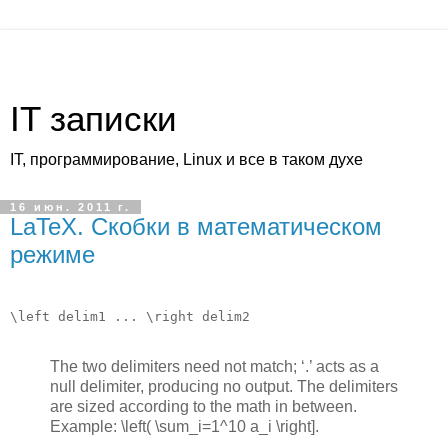
IT записки
IT, программирование, Linux и все в таком духе
16 июн. 2011 г.
LaTeX. Скобки в математическом
режиме
The two delimiters need not match; ‘.’ acts as a
null delimiter, producing no output. The delimiters
are sized according to the math in between.
Example: \left( \sum_i=1^10 a_i \right].