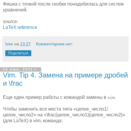
Фишка с точкой после скобки понадобилась для систем
уравнений.
source:
LaTeX reference
Ivan
на
13:27
Комментариев нет:
Поделиться
15 июн. 2011 г.
Vim. Tip 4. Замена на примере дробей
и \frac
Еще один пример работы с командой замены в
.
vim
Чтобы заменить все места типа «целое_число1/
целое_число2» на «\frac{целое_число1}{целое_число2}»
(для LaTeX) в vim, команда: